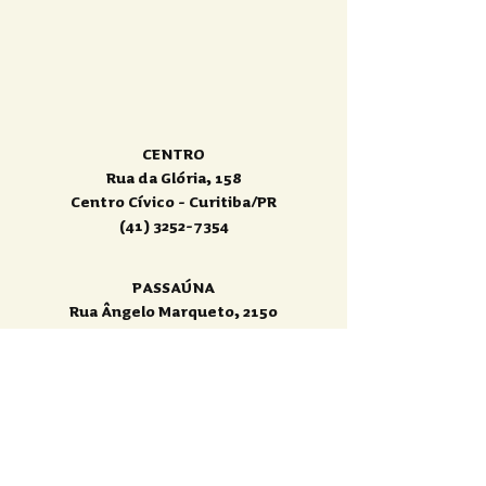
CENTRO
Rua da Glória, 158
Centro Cívico - Curitiba/PR
(41) 3252-7354
PASSAÚNA
Rua Ângelo Marqueto, 2150
Campo Comprido - Curitiba/PR
(41) 9211-2817
|
Política de Privacidade
|
Política de Cookies
|
Política de