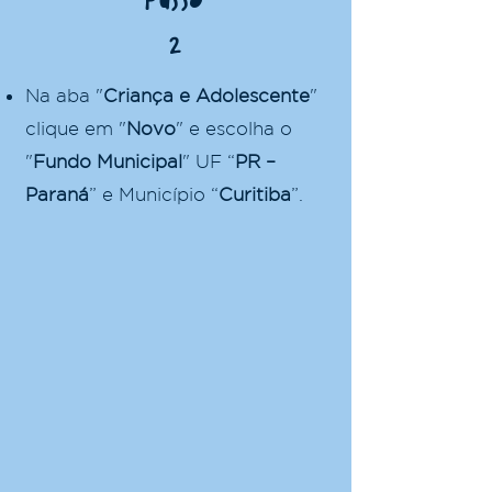
Passo
2
Na aba "
Criança e Adolescente
"
clique em "
Novo
" e escolha o
"
Fundo Municipal
"
UF “
PR –
Paraná
” e Município “
Curitiba
”.